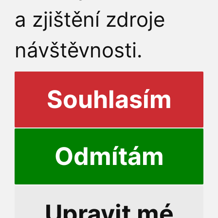
a zjištění zdroje
návštěvnosti.
Souhlasím
Odmítám
© 2026 Ju
Upravit mé
Přihlášení do informační