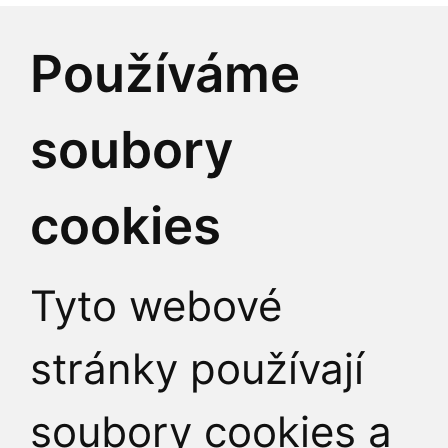
Identifikátor datové 
Používáme
IČO:
00216208
soubory
DIČ:
CZ00216208
cookies
Tyto webové
stránky používají
soubory cookies a