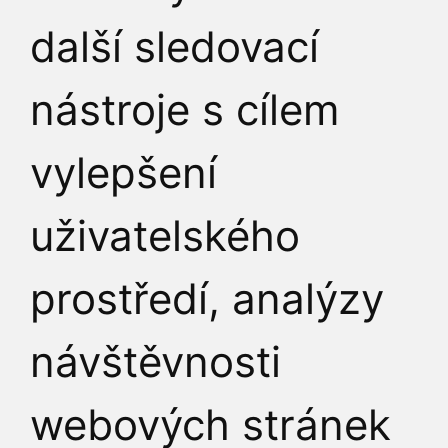
JAK K NÁM
další sledovací
nástroje s cílem
vylepšení
uživatelského
prostředí, analýzy
návštěvnosti
webových stránek