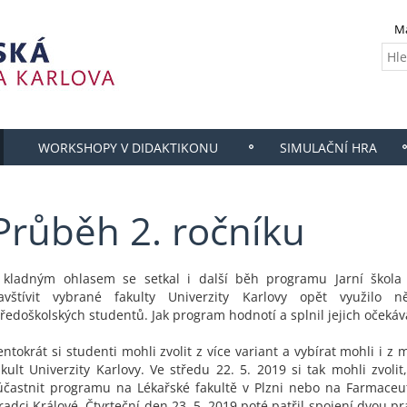
M
WORKSHOPY V DIDAKTIKONU
SIMULAČNÍ HRA
Průběh 2. ročníku
 kladným ohlasem se setkal i další běh programu Jarní škola
avštívit vybrané fakulty Univerzity Karlovy opět využilo ně
tředoškolských studentů. Jak program hodnotí a splnil jejich očekáv
entokrát si studenti mohli zvolit z více variant a vybírat mohli i 
akult Univerzity Karlovy. Ve středu 22. 5. 2019 si tak mohli zvolit
účastnit programu na Lékařské fakultě v Plzni nebo na Farmaceut
radci Králové. Čtvrteční den 23. 5. 2019 poté patřil spojení dvou pr