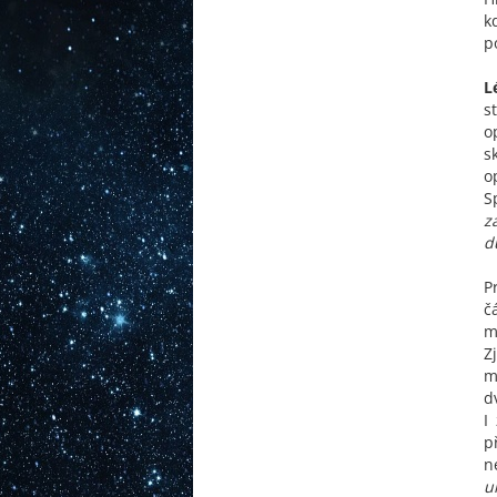
k
p
L
s
o
s
o
S
z
d
P
č
m
Z
m
d
I
p
n
u