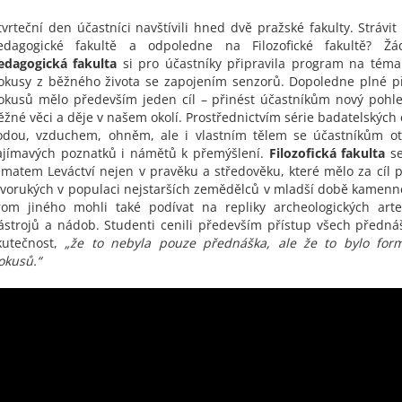
tvrteční den účastníci navštívili hned dvě pražské fakulty. Strávi
edagogické fakultě a odpoledne na Filozofické fakultě? Žá
edagogická fakulta
si pro účastníky připravila program na téma
okusy z běžného života se zapojením senzorů. Dopoledne plné p
okusů mělo především jeden cíl – přinést účastníkům nový pohl
ěžné věci a děje v našem okolí. Prostřednictvím série badatelských
odou, vzduchem, ohněm, ale i vlastním tělem se účastníkům o
ajímavých poznatků i námětů k přemýšlení.
Filozofická fakulta
se
ématem Leváctví nejen v pravěku a středověku, které mělo za cíl p
evorukých v populaci nejstarších zemědělců v mladší době kamenné
rom jiného mohli také podívat na repliky archeologických arte
ástrojů a nádob. Studenti cenili především přístup všech přednáš
kutečnost,
„že to nebyla pouze přednáška, ale že to bylo for
okusů.“