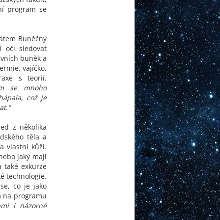
dní program se
ématem Buněčný
í oči sledovat
lavních buněk a
rmie, vajíčko,
axe s teorií.
sem se mnoho
hápala, což je
at.“
ed z několika
idského těla a
 vlastní kůži.
 nebo jaký mají
a také exkurze
é technologie.
se, co je jako
ům na programu
ami i názorné