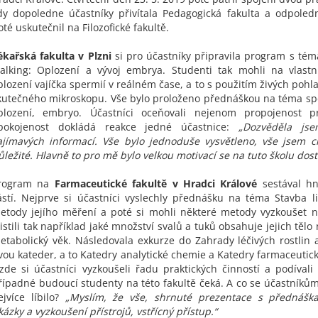
dy dopoledne účastníky přivítala Pedagogická fakulta a odpole
oté uskutečnil na Filozofické fakultě.
ékařská fakulta v Plzni
si pro účastníky připravila program s t
talking: Oplození a vývoj embrya. Studenti tak mohli na vlastn
plození vajíčka spermií v reálném čase, a to s použitím živých poh
kutečného mikroskopu. Vše bylo proloženo přednáškou na téma spe
plození, embryo. Účastníci oceňovali nejenom propojenost pr
pokojenost dokládá reakce jedné účastnice:
„Dozvěděla j
ajímavých informací. Vše bylo jednoduše vysvětleno, vše jsem c
ůležité. Hlavně to pro mě bylo velkou motivací se na tuto školu dost
rogram na
Farmaceutické fakultě v Hradci Králové
sestával hn
ástí. Nejprve si účastníci vyslechly přednášku na téma Stavba l
etody jejího měření a poté si mohli některé metody vyzkoušet na
jistili tak například jaké množství svalů a tuků obsahuje jejich tělo
etabolický věk. Následovala exkurze do Zahrady léčivých rostlin 
vou kateder, a to Katedry analytické chemie a Katedry farmaceutick
 zde si účastníci vyzkoušeli řadu praktických činností a podívali 
řípadné budoucí studenty na této fakultě čeká. A co se účastník
ejvíce líbilo?
„Myslím, že vše, shrnuté prezentace s přednášk
kázky a vyzkoušení přístrojů, vstřícný přístup.“