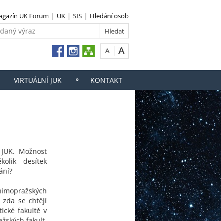
agazín UK Forum
UK
SIS
Hledání osob
VIRTUÁLNÍ JUK
KONTAKT
 JUK. Možnost
kolik desítek
ání?
z mimopražských
, zda se chtějí
ické fakultě v
ažských fakult,