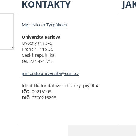
KONTAKTY
JA
Mgr. Nicola Tyrpáková
Univerzita Karlova
Ovocný trh 3–5
Praha 1, 116 36
Česká republika
tel. 224 491 713
juniorskauniverzita@cuni.cz
Identifikátor datové schránky: piyj9b4
IČO:
00216208
DIČ:
CZ00216208