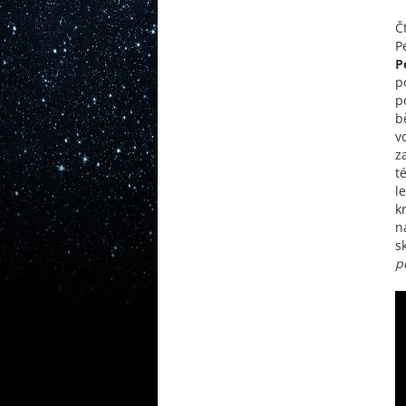
Č
P
P
p
p
b
v
z
t
l
k
n
s
p