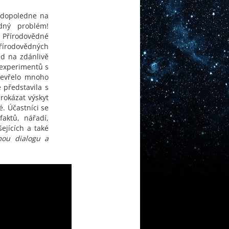
t dopoledne na
dný problém!
 Přírodovědné
řírodovědných
ed na zdánlivě
 experimentů s
tevřelo mnoho
 představila s
rokázat výskyt
. Účastníci se
faktů, nářadí,
ejících a také
mou dialogu a