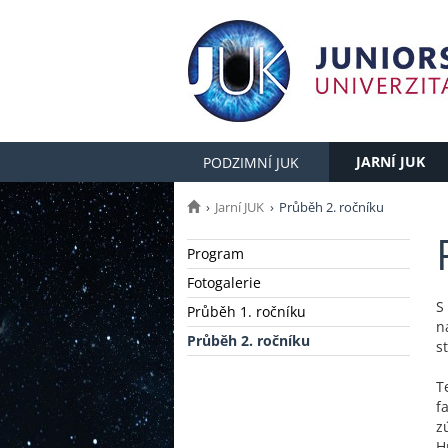
JARNÍ JUK
PODZIMNÍ JUK
Jarní JUK
Průběh 2. ročníku
Program
Fotogalerie
S
Průběh 1. ročníku
n
Průběh 2. ročníku
s
T
f
z
H