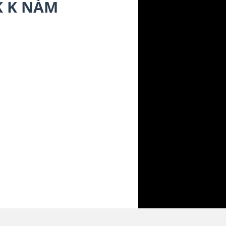
K K NÁM