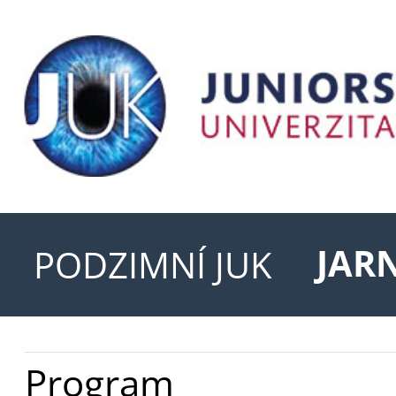
JARN
PODZIMNÍ JUK
Program