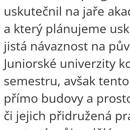
uskutečnil na jaře a
a který plánujeme uskut
jistá návaznost na p
Juniorské univerzity k
semestru, avšak tentok
přímo budovy a prosto
či jejich přidružená p