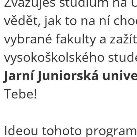
Zvažuješ studium na U
vědět, jak to na ní ch
vybrané fakulty a zaží
vysokoškolského stud
Jarní Juniorská univ
Tebe!
Ideou tohoto program