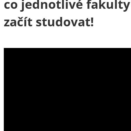
co jednotlivé fakulty
začít studovat!