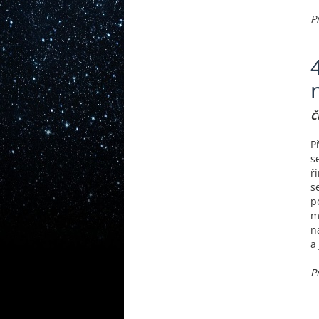
P
Č
P
s
ř
s
p
m
n
a
P