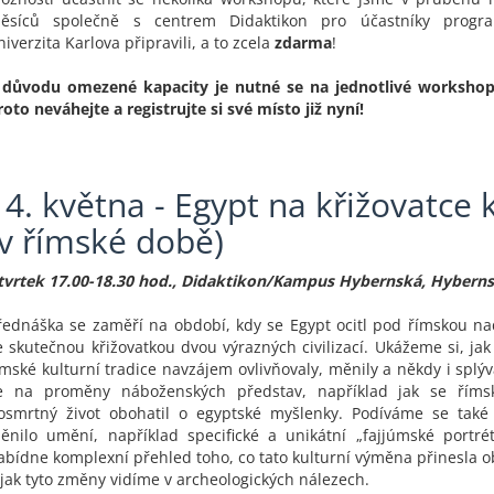
ěsíců společně s centrem Didaktikon pro účastníky progra
niverzita Karlova připravili, a to zcela
zdarma
!
 důvodu omezené kapacity je nutné se na jednotlivé workshopy
roto neváhejte a registrujte si své místo již nyní!
14. května - Egypt na křižovatce 
(v římské době)
tvrtek 17.00-18.30 hod., Didaktikon/Kampus Hybernská, Hyberns
řednáška se zaměří na období, kdy se Egypt ocitl pod římskou na
e skutečnou křižovatkou dvou výrazných civilizací. Ukážeme si, jak
ímské kulturní tradice navzájem ovlivňovaly, měnily a někdy i splý
e na proměny náboženských představ, například jak se říms
osmrtný život obohatil o egyptské myšlenky. Podíváme se také 
ěnilo umění, například specifické a unikátní „fajjúmské portré
abídne komplexní přehled toho, co tato kulturní výměna přinesla
 jak tyto změny vidíme v archeologických nálezech.