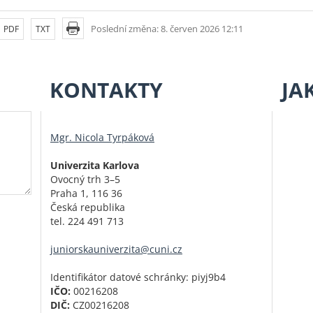
Poslední změna: 8. červen 2026 12:11
PDF
TXT
KONTAKTY
JA
Mgr. Nicola Tyrpáková
Univerzita Karlova
Ovocný trh 3–5
Praha 1, 116 36
Česká republika
tel. 224 491 713
juniorskauniverzita@cuni.cz
Identifikátor datové schránky: piyj9b4
IČO:
00216208
DIČ:
CZ00216208