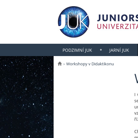
PODZIMNÍ JUK
JARNÍ JUK
Workshopy v Didaktikonu
I
s
u
v
ř
C
m