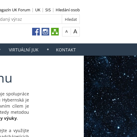
agazín UK Forum
UK
SIS
Hledání osob
VIRTUÁLNÍ JUK
KONTAKT
nu
uje spolupráce
u Hybernská je
avním cílem je
, tedy metodou
ky výuky
.
jte a využijte
nadcházejících