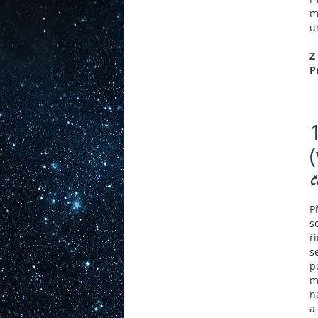
m
u
Z
P
Č
P
s
ř
s
p
m
n
a