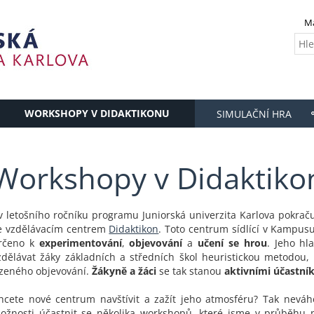
M
WORKSHOPY V DIDAKTIKONU
SIMULAČNÍ HRA
Workshopy v Didaktiko
 v letošního ročníku programu Juniorská univerzita Karlova pokrač
e vzdělávacím centrem
Didaktikon
. Toto centrum sídlící v Kampus
rčeno k
experimentování
,
objevování
a
učení se hrou
. Jeho hl
zdělávat žáky základních a středních škol heuristickou metodou
ízeného objevování.
Žákyně a žáci
se tak stanou
aktivními účastní
hcete nové centrum navštívit a zažít jeho atmosféru? Tak neváhe
ožnosti účastnit se několika workshopů, které jsme v průběhu 