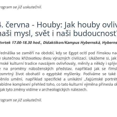
rogram se již uskutečnil.
4. června - Houby: Jak houby ovli
naši mysl, svět i naši budoucnost
tvrtek 17.00-18.30 hod., Didaktikon/Kampus Hybernská, Hyberns
řednáška se zaměří na období, kdy se Egypt ocitl pod římskou na
e skutečnou křižovatkou dvou výrazných civilizací. Ukážeme si, jak
ímské kulturní tradice navzájem ovlivňovaly, měnily a někdy i splý
e na proměny náboženských představ, například jak se říms
osmrtný život obohatil o egyptské myšlenky. Podíváme se také 
ěnilo umění, například specifické a unikátní „fajjúmské portré
abídne komplexní přehled toho, co tato kulturní výměna přinesla
 jak tyto změny vidíme v archeologických nálezech.
rogram se již uskutečnil.