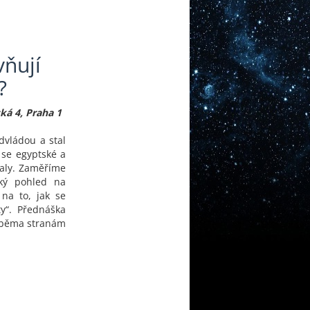
vňují
?
ká 4, Praha 1
dvládou a stal
 se egyptské a
valy. Zaměříme
ký pohled na
na to, jak se
ty“. Přednáška
 oběma stranám