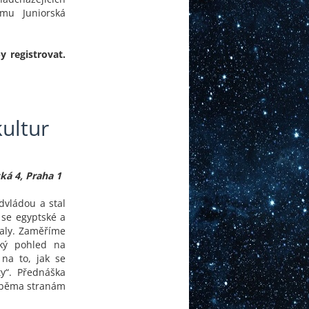
mu Juniorská
 registrovat.
kultur
ká 4, Praha 1
dvládou a stal
 se egyptské a
valy. Zaměříme
ký pohled na
na to, jak se
ty“. Přednáška
 oběma stranám