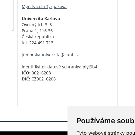
Mgr. Nicola Tyrpáková
Univerzita Karlova
Ovocný trh 3–5
Praha 1, 116 36
Česká republika
tel. 224 491 713
juniorskauniverzita@cuni.cz
Identifikátor datové schránky: piyj9b4
IČO:
00216208
DIČ:
CZ00216208
Používáme soub
Přihlášení do i
Tyto webové stránky použí