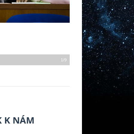
1/9
K K NÁM