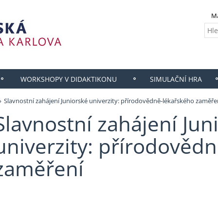
M
WORKSHOPY V DIDAKTIKONU
SIMULAČNÍ HRA
Slavnostní zahájení Juniorské univerzity: přírodovědně-lékařského zaměře
Slavnostní zahájení Jun
univerzity: přírodověd
zaměření