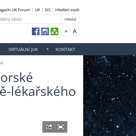
agazín UK Forum
UK
SIS
Hledání osob
VIRTUÁLNÍ JUK
KONTAKT
ní
iorské
ně-lékařského