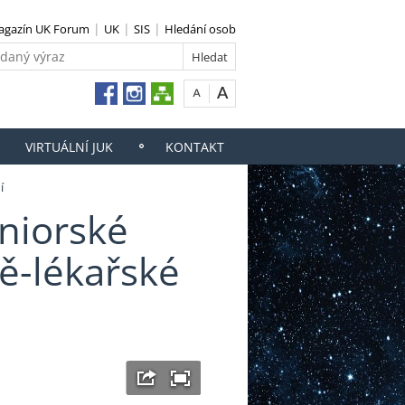
agazín UK Forum
UK
SIS
Hledání osob
VIRTUÁLNÍ JUK
KONTAKT
í
uniorské
ě-lékařské