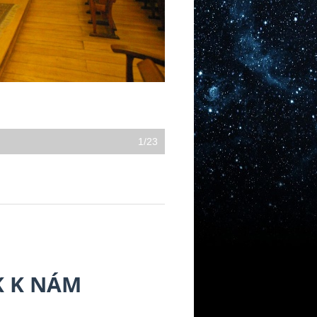
1/23
K K NÁM