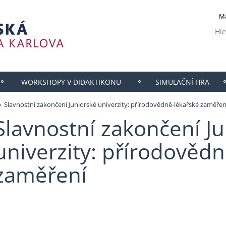
M
WORKSHOPY V DIDAKTIKONU
SIMULAČNÍ HRA
Slavnostní zakončení Juniorské univerzity: přírodovědně-lékařské zaměřen
Slavnostní zakončení J
univerzity: přírodovědn
zaměření