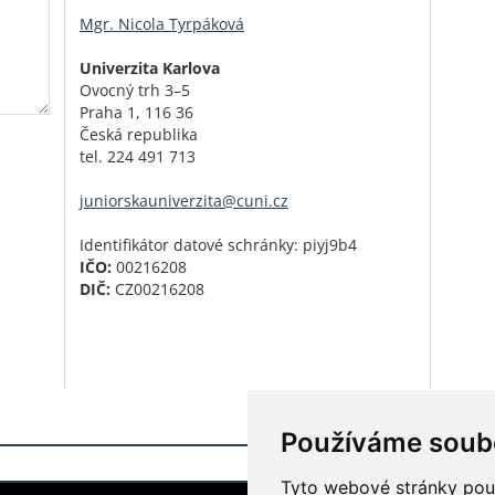
Mgr. Nicola Tyrpáková
Univerzita Karlova
Ovocný trh 3–5
Praha 1, 116 36
Česká republika
tel. 224 491 713
juniorskauniverzita@cuni.cz
Identifikátor datové schránky: piyj9b4
IČO:
00216208
DIČ:
CZ00216208
Používáme soub
Přihlášení do i
Tyto webové stránky použí